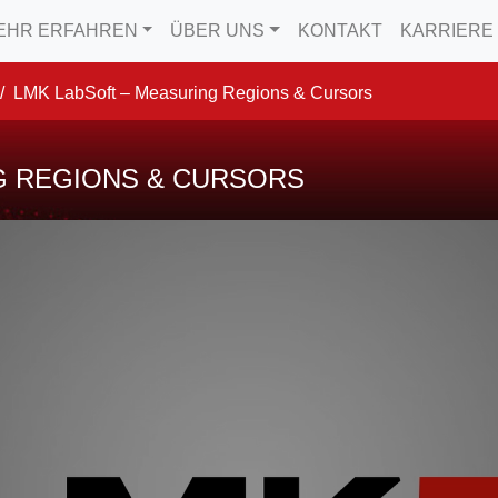
EHR ERFAHREN
ÜBER UNS
KONTAKT
KARRIERE
LMK LabSoft – Measuring Regions & Cursors
G REGIONS & CURSORS